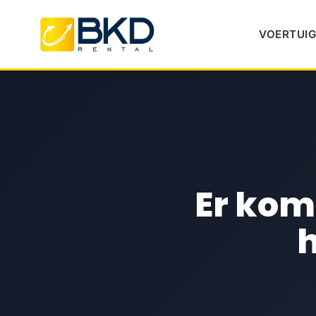
Home
/
Er komt iets aan… en we kunnen het bijna niet lan
VOERTUIG
Er kom
h