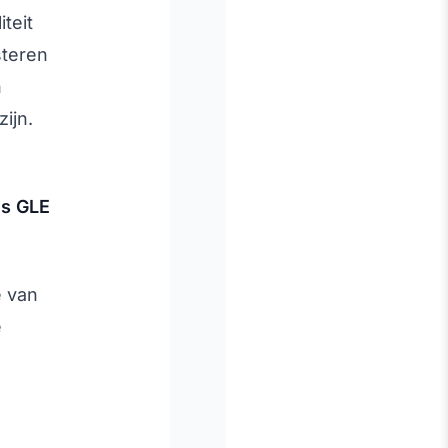
teit
steren
n
ijn.
es GLE
e van
e