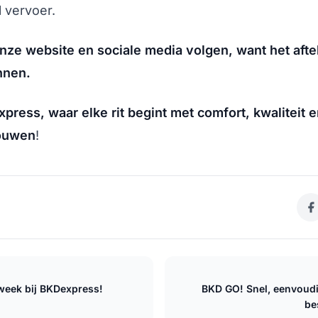
ol vervoer.
 onze website en sociale media volgen, want het aftel
nnen.
press, waar elke rit begint met comfort, kwaliteit 
ouwen
!
week bij BKDexpress!
BKD GO! Snel, eenvoudig
be