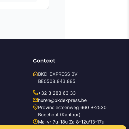
Contact
BKD-EXPRESS BV
BE0508.843.885
+32 3 283 63 33
huren@bkdexpress.be
Provinciesteenweg 660 B-2530
Boechout (Kantoor)
Ma–vr 7u–18u Za 8–12u/13-17u
+32 (0)471 68 06 53