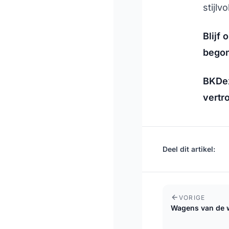
stijlv
Blijf
bego
BKDex
vertr
Deel dit artikel:
VORIGE
Wagens van de 