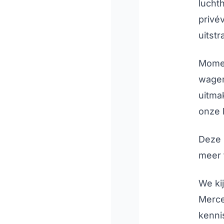
lucht
privé
uitstr
Momen
wagen 
uitma
onze 
Deze 
meer f
We ki
Merce
kenni