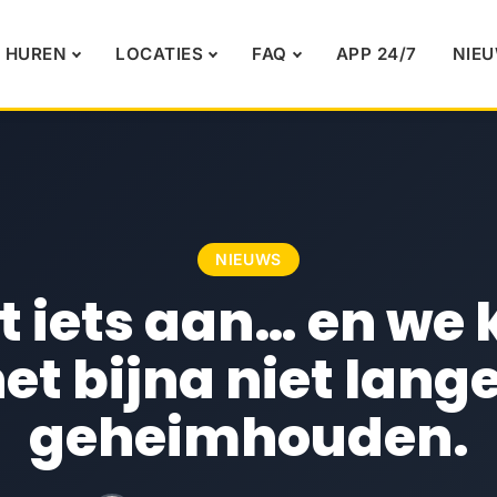
ger geheimhouden.
 HUREN
LOCATIES
FAQ
APP 24/7
NIE
NIEUWS
t iets aan… en we
et bijna niet lang
geheimhouden.