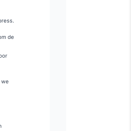
press.
 om de
oor
n we
n