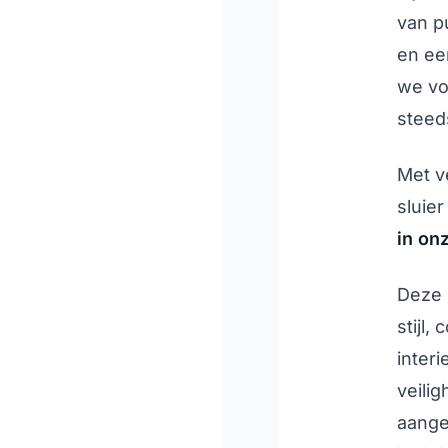
van pu
en ee
we vo
steed
Met v
sluier
in onz
Deze 
stijl,
inter
veilig
aange