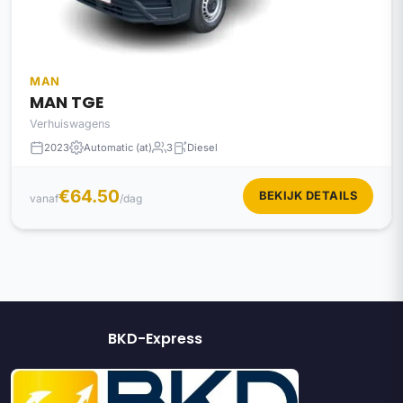
MAN
MAN TGE
Verhuiswagens
2023
Automatic (at)
3
Diesel
€64.50
BEKIJK DETAILS
vanaf
/dag
BKD-Express