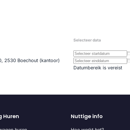
g Huren
Nuttige info
wagen huren
Hoe werkt het?