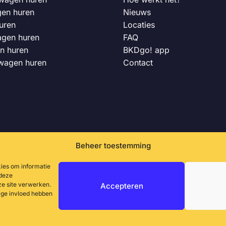
gen huren
Nieuws
uren
Locaties
agen huren
FAQ
n huren
BKDgo! app
 wagen huren
Contact
Beheer toestemming
kies om informatie
 deze
ze site verwerken.
Accepteren
lige invloed hebben